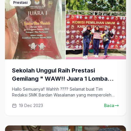
Prestasi
Sekolah Unggul Raih Prestasi
Gemilang " WAW!! Juara 1 Lomba
Video Film Pendek Terfavorit Se-
Hallo Semuanya!! Wahhh ???? Selamat buat Tim
kabupat
Redaksi SMK Bardan Wasalaman yang memperoleh
juara 1 V...
19 Dec 2023
Baca